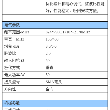
优化设计和精心调试，驻波比性能
好，性能稳定，吸附安装方便。
电气参数
频率范围-MHz
824～960/1710～2170MHz
带宽－MHz
136/460
增益-dBi
3.0/5.0
驻波比
2.0
输入阻抗-Ω
50
极化方式
垂直
最大功率-W
50
接头型号
SMA弯头
方向性
全向
机械参数